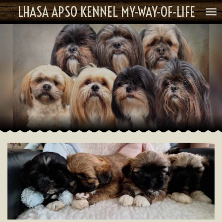
LHASA APSO KENNEL MY-WAY-OF-LIFE
Ga
direct
naar
de
hoofdinhoud